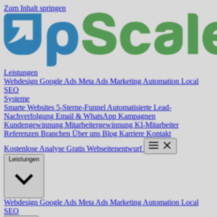
Zum Inhalt springen
Leistungen
Webdesign
Google Ads
Meta Ads
Marketing Automation
Local
SEO
Systeme
Smarte Websites
5-Sterne-Funnel
Automatisierte Lead-
Nachverfolgung
Email & WhatsApp Kampagnen
Kundengewinnung
Mitarbeitergewinnung
KI-Mitarbeiter
Referenzen
Branchen
Über uns
Blog
Karriere
Kontakt
Kostenlose Analyse
Gratis Webseitenentwurf
Leistungen
Webdesign
Google Ads
Meta Ads
Marketing Automation
Local
SEO