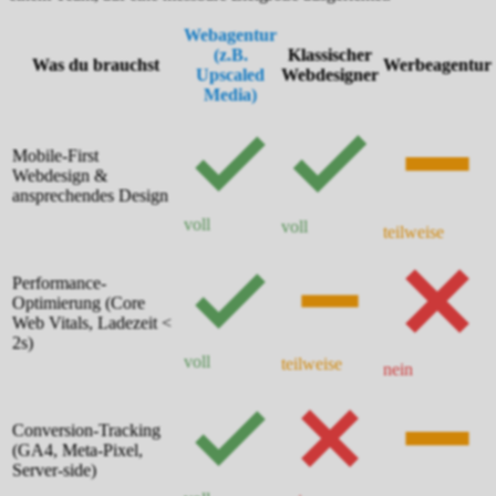
Webagentur
(z.B.
Klassischer
Was du brauchst
Werbeagentur
Upscaled
Webdesigner
Media)
Mobile-First
Webdesign &
ansprechendes Design
voll
voll
teilweise
Performance-
Optimierung (Core
Web Vitals, Ladezeit <
2s)
voll
teilweise
nein
Conversion-Tracking
(GA4, Meta-Pixel,
Server-side)