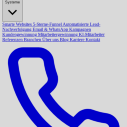
Systeme
Smarte Websites
5-Sterne-Funnel
Automatisierte Lead-
Nachverfolgung
Email & WhatsApp Kampagnen
Kundengewinnung
Mitarbeitergewinnung
KI-Mitarbeiter
Referenzen
Branchen
Über uns
Blog
Karriere
Kontakt