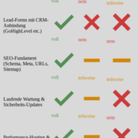
voll
nein
teilweise
Lead-Forms mit CRM-
Anbindung
(GoHighLevel etc.)
voll
nein
nein
SEO-Fundament
(Schema, Meta, URLs,
Sitemap)
voll
teilweise
teilweise
Laufende Wartung &
Sicherheits-Updates
voll
teilweise
nein
Performance-Hosting &