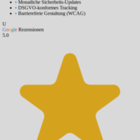
•
Monatliche Sicherheits-Updates
•
DSGVO-konformes Tracking
•
Barrierefreie Gestaltung (WCAG)
U
G
o
o
g
l
e
Rezensionen
5.0