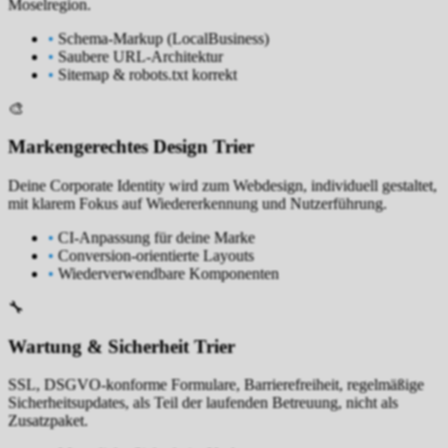
Moselregion.
•
Schema-Markup (LocalBusiness)
•
Saubere URL-Architektur
•
Sitemap & robots.txt korrekt
🎨
Markengerechtes Design Trier
Deine Corporate Identity wird zum Webdesign, individuell gestaltet,
mit klarem Fokus auf Wiedererkennung und Nutzerführung.
•
CI-Anpassung für deine Marke
•
Conversion-orientierte Layouts
•
Wiederverwendbare Komponenten
🔧
Wartung & Sicherheit Trier
SSL, DSGVO-konforme Formulare, Barrierefreiheit, regelmäßige
Sicherheitsupdates, als Teil der laufenden Betreuung, nicht als
Zusatzpaket.