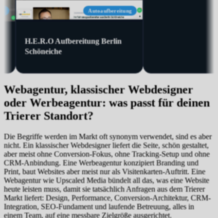
Malermeisterbetrieb
Dachdeckermeister Hor
CHELOUFI
Oberflächenveredelung
Webagentur, klassischer Webdesigner
oder Werbeagentur: was passt für deinen
Trierer Standort?
Die Begriffe werden im Markt oft synonym verwendet, sind es aber
nicht. Ein klassischer Webdesigner liefert die Seite, schön gestaltet,
aber meist ohne Conversion-Fokus, ohne Tracking-Setup und ohne
CRM-Anbindung. Eine Werbeagentur konzipiert Branding und
Print, baut Websites aber meist nur als Visitenkarten-Auftritt. Eine
Webagentur wie Upscaled Media bündelt all das, was eine Website
heute leisten muss, damit sie tatsächlich Anfragen aus dem Trierer
Markt liefert: Design, Performance, Conversion-Architektur, CRM-
Integration, SEO-Fundament und laufende Betreuung, alles in
einem Team, auf eine messbare Zielgröße ausgerichtet.