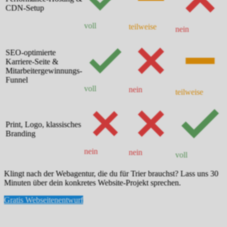
CDN-Setup
voll
teilweise
nein
SEO-optimierte
Karriere-Seite &
Mitarbeitergewinnungs-
Funnel
voll
nein
teilweise
Print, Logo, klassisches
Branding
nein
nein
voll
Klingt nach der Webagentur, die du für Trier brauchst? Lass uns 30
Minuten über dein konkretes Website-Projekt sprechen.
Gratis Webseitenentwurf