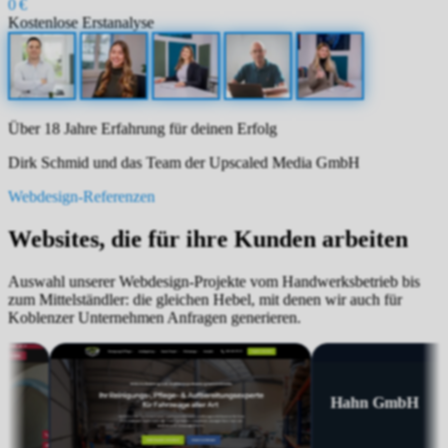
0 €
Kostenlose Erstanalyse
Über 18 Jahre Erfahrung für deinen Erfolg
Dirk Schmid und das Team der Upscaled Media GmbH
Webdesign-Referenzen
Websites, die für ihre Kunden arbeiten
Auswahl unserer Webdesign-Projekte vom Handwerksbetrieb bis
zum Mittelständler: die gleichen Hebel, mit denen wir auch für
Koblenzer Unternehmen Anfragen generieren.