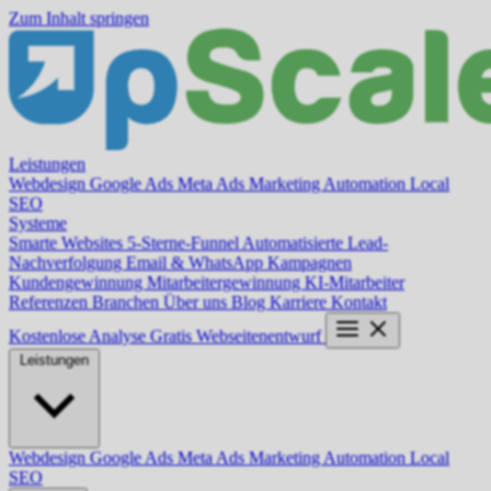
Zum Inhalt springen
Leistungen
Webdesign
Google Ads
Meta Ads
Marketing Automation
Local
SEO
Systeme
Smarte Websites
5-Sterne-Funnel
Automatisierte Lead-
Nachverfolgung
Email & WhatsApp Kampagnen
Kundengewinnung
Mitarbeitergewinnung
KI-Mitarbeiter
Referenzen
Branchen
Über uns
Blog
Karriere
Kontakt
Kostenlose Analyse
Gratis Webseitenentwurf
Leistungen
Webdesign
Google Ads
Meta Ads
Marketing Automation
Local
SEO