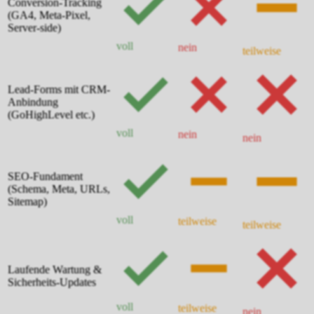
Conversion-Tracking
(GA4, Meta-Pixel,
Server-side)
voll
nein
teilweise
Lead-Forms mit CRM-
Anbindung
(GoHighLevel etc.)
voll
nein
nein
SEO-Fundament
(Schema, Meta, URLs,
Sitemap)
voll
teilweise
teilweise
Laufende Wartung &
Sicherheits-Updates
voll
teilweise
nein