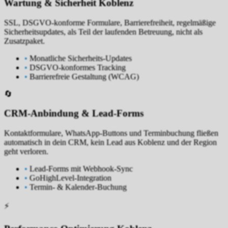
Wartung & Sicherheit Koblenz
SSL, DSGVO-konforme Formulare, Barrierefreiheit, regelmäßige
Sicherheitsupdates, als Teil der laufenden Betreuung, nicht als
Zusatzpaket.
•
Monatliche Sicherheits-Updates
•
DSGVO-konformes Tracking
•
Barrierefreie Gestaltung (WCAG)
🔄
CRM-Anbindung & Lead-Forms
Kontaktformulare, WhatsApp-Buttons und Terminbuchung fließen
automatisch in dein CRM, kein Lead aus Koblenz und der Region
geht verloren.
•
Lead-Forms mit Webhook-Sync
•
GoHighLevel-Integration
•
Termin- & Kalender-Buchung
⚡