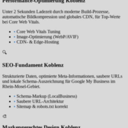
Performance-Optimierung Koblenz
Unter 2 Sekunden Ladezeit durch moderne Build-Prozesse,
automatische Bildkompression und globales CDN, für Top-Werte
bei Core Web Vitals.
•
Core Web Vitals Tuning
•
Image-Optimierung (WebP/AVIF)
•
CDN- & Edge-Hosting
🔍
SEO-Fundament Koblenz
Strukturierte Daten, optimierte Meta-Informationen, saubere URLs
und lokale Schema-Auszeichnung für Google My Business im
Rhein-Mosel-Gebiet.
•
Schema-Markup (LocalBusiness)
•
Saubere URL-Architektur
•
Sitemap & robots.txt korrekt
🎨
Markengerechtes Design Koblenz