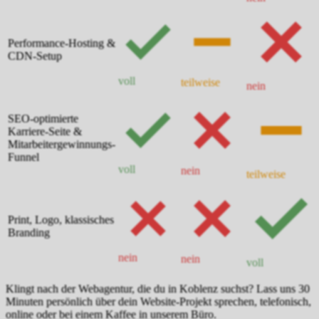
Performance-Hosting &
CDN-Setup
voll
teilweise
nein
SEO-optimierte
Karriere-Seite &
Mitarbeitergewinnungs-
Funnel
voll
nein
teilweise
Print, Logo, klassisches
Branding
nein
nein
voll
Klingt nach der Webagentur, die du in Koblenz suchst? Lass uns 30
Minuten persönlich über dein Website-Projekt sprechen, telefonisch,
online oder bei einem Kaffee in unserem Büro.