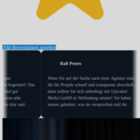
Alle Bewertungen ansehen
Ana Martinez
r spricht und er setzt
Dirk hat meine neue Webpage gestaltet und ich
fgrund seiner
bin mit dem Ergebnis wirklich sehr zufrieden. 
iß er, wo er den
ist immer verfügbar, reagiert superschnell und
 muss, liefert
findet immer eine Lösung. In nur einem Monat
tzt diese auch
hat sich die Zahl der Anfragen massiv gesteigert
sführlichen
haben wir ihm im
 freie Hand gelassen
re Google-Rankings in
t nach oben gegangen.