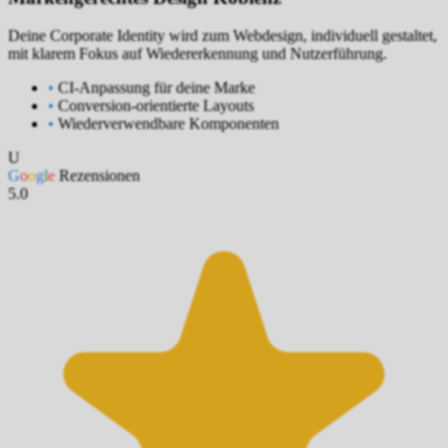
Deine Corporate Identity wird zum Webdesign, individuell gestaltet,
mit klarem Fokus auf Wiedererkennung und Nutzerführung.
•
CI-Anpassung für deine Marke
•
Conversion-orientierte Layouts
•
Wiederverwendbare Komponenten
U
G
o
o
g
l
e
Rezensionen
5.0