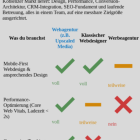
Koblenzer Markt liefert: Design, Performance, Conversion-
Architektur, CRM-Integration, SEO-Fundament und laufende
Betreuung, alles in einem Team, auf eine messbare Zielgröße
ausgerichtet.
Webagentur
(z.B.
Klassischer
Was du brauchst
Werbeagentur
Upscaled
Webdesigner
Media)
Mobile-First
Webdesign &
ansprechendes Design
voll
voll
teilweise
Performance-
Optimierung (Core
Web Vitals, Ladezeit <
2s)
voll
teilweise
nein