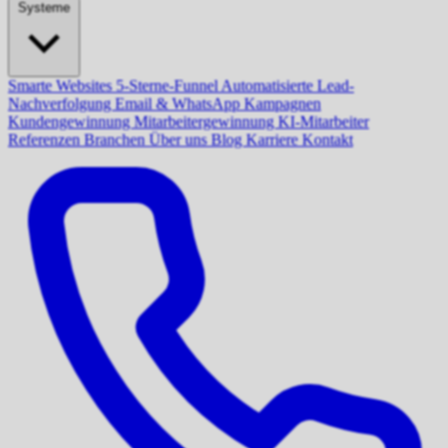
Systeme
Smarte Websites
5-Sterne-Funnel
Automatisierte Lead-
Nachverfolgung
Email & WhatsApp Kampagnen
Kundengewinnung
Mitarbeitergewinnung
KI-Mitarbeiter
Referenzen
Branchen
Über uns
Blog
Karriere
Kontakt