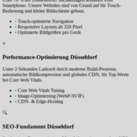
Über 70 % der Düsseldorfer Suchanfragen kommen vom
Smartphone. Unsere Websites sind von Grund auf für Touch-
Bedienung und kleine Bildschirme gebaut.
•
Touch-optimierte Navigation
•
Responsive Layouts ab 320 Pixel
•
Optimierte Bildgrößen pro Gerät
⚡
Performance-Optimierung Düsseldorf
Unter 2 Sekunden Ladezeit durch moderne Build-Prozesse,
automatische Bildkompression und globales CDN, für Top-Werte
bei Core Web Vitals.
•
Core Web Vitals Tuning
•
Image-Optimierung (WebP/AVIF)
•
CDN- & Edge-Hosting
🔍
SEO-Fundament Düsseldorf