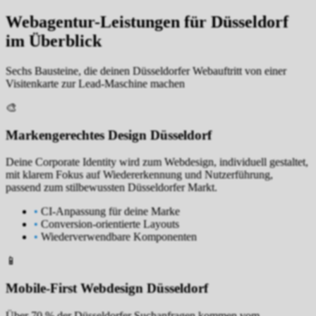
Webagentur-Leistungen für Düsseldorf
im Überblick
Sechs Bausteine, die deinen Düsseldorfer Webauftritt von einer
Visitenkarte zur Lead-Maschine machen
🎨
Markengerechtes Design Düsseldorf
Deine Corporate Identity wird zum Webdesign, individuell gestaltet,
mit klarem Fokus auf Wiedererkennung und Nutzerführung,
passend zum stilbewussten Düsseldorfer Markt.
•
CI-Anpassung für deine Marke
•
Conversion-orientierte Layouts
•
Wiederverwendbare Komponenten
📱
Mobile-First Webdesign Düsseldorf