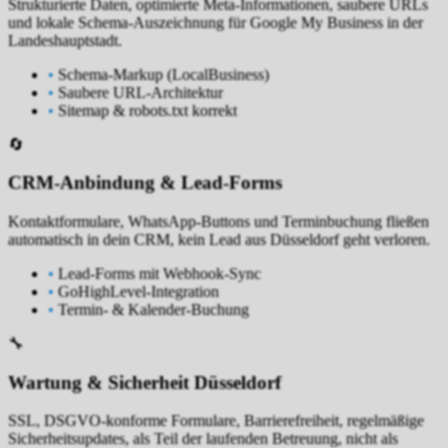
Strukturierte Daten, optimierte Meta-Informationen, saubere URLs
und lokale Schema-Auszeichnung für Google My Business in der
Landeshauptstadt.
•
Schema-Markup (LocalBusiness)
•
Saubere URL-Architektur
•
Sitemap & robots.txt korrekt
🔄
CRM-Anbindung & Lead-Forms
Kontaktformulare, WhatsApp-Buttons und Terminbuchung fließen
automatisch in dein CRM, kein Lead aus Düsseldorf geht verloren.
•
Lead-Forms mit Webhook-Sync
•
GoHighLevel-Integration
•
Termin- & Kalender-Buchung
🔧
Wartung & Sicherheit Düsseldorf
SSL, DSGVO-konforme Formulare, Barrierefreiheit, regelmäßige
Sicherheitsupdates, als Teil der laufenden Betreuung, nicht als