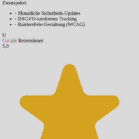
Zusatzpaket.
•
Monatliche Sicherheits-Updates
•
DSGVO-konformes Tracking
•
Barrierefreie Gestaltung (WCAG)
U
G
o
o
g
l
e
Rezensionen
5.0