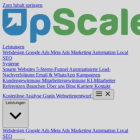
Zum Inhalt springen
Leistungen
Webdesign
Google Ads
Meta Ads
Marketing Automation
Local
SEO
Systeme
Smarte Websites
5-Sterne-Funnel
Automatisierte Lead-
Nachverfolgung
Email & WhatsApp Kampagnen
Kundengewinnung
Mitarbeitergewinnung
KI-Mitarbeiter
Referenzen
Branchen
Über uns
Blog
Karriere
Kontakt
Kostenlose Analyse
Gratis Webseitenentwurf
Leistungen
Webdesign
Google Ads
Meta Ads
Marketing Automation
Local
SEO