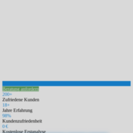
Beratung anfordern
200+
Zufriedene Kunden
18+
Jahre Erfahrung
98%
Kundenzufriedenheit
0 €
Kostenlose Erstanalyse