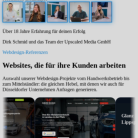
Über 18 Jahre Erfahrung für deinen Erfolg
Dirk Schmid und das Team der Upscaled Media GmbH
Webdesign-Referenzen
Websites, die für ihre Kunden arbeiten
Auswahl unserer Webdesign-Projekte vom Handwerksbetrieb bis
zum Mittelständler: die gleichen Hebel, mit denen wir auch für
Düsseldorfer Unternehmen Anfragen generieren.
Maler
Dachdecker