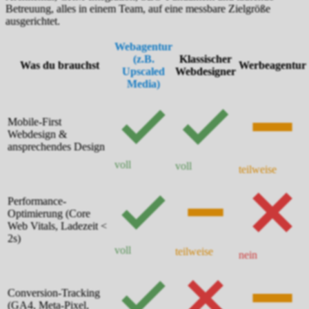
Betreuung, alles in einem Team, auf eine messbare Zielgröße
ausgerichtet.
Webagentur
(z.B.
Klassischer
Was du brauchst
Werbeagentur
Upscaled
Webdesigner
Media)
Mobile-First
Webdesign &
ansprechendes Design
voll
voll
teilweise
Performance-
Optimierung (Core
Web Vitals, Ladezeit <
2s)
voll
teilweise
nein
Conversion-Tracking
(GA4, Meta-Pixel,