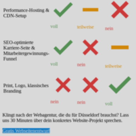
Performance-Hosting &
CDN-Setup
voll
teilweise
nein
SEO-optimierte
Karriere-Seite &
Mitarbeitergewinnungs-
Funnel
voll
nein
teilweise
Print, Logo, klassisches
Branding
nein
nein
voll
Klingt nach der Webagentur, die du für Düsseldorf brauchst? Lass
uns 30 Minuten über dein konkretes Website-Projekt sprechen.
Gratis Webseitenentwurf