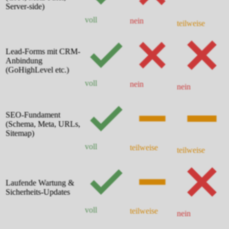
Server-side)
voll
nein
teilweise
Lead-Forms mit CRM-
Anbindung
(GoHighLevel etc.)
voll
nein
nein
SEO-Fundament
(Schema, Meta, URLs,
Sitemap)
voll
teilweise
teilweise
Laufende Wartung &
Sicherheits-Updates
voll
teilweise
nein