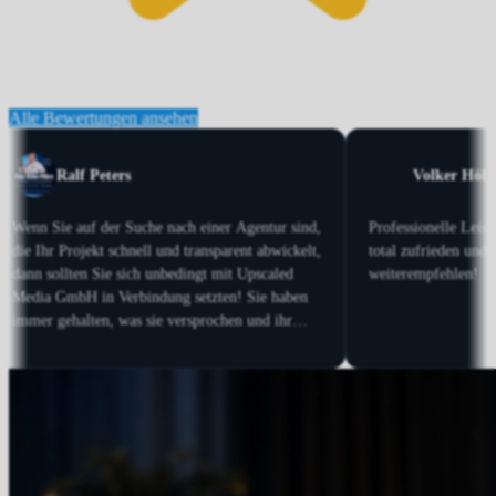
Alle Bewertungen ansehen
Ana Martinez
Eduard Wegner
hat meine neue Webpage gestaltet und ich
Dirk Schmid ist der zuverläs
t dem Ergebnis wirklich sehr zufrieden. Er
dem ich bisher eng zusamme
mer verfügbar, reagiert superschnell und
Seine Liebe zum Detail ist e
t immer eine Lösung. In nur einem Monat
und seine Dienstleistung ab
ch die Zahl der Anfragen massiv gesteigert.
Wir arbeiten bereits seit ü
und ich konnte mich bisher
verlassen, wenn es darum gi
dem Top Zustand zu halten 
dass die Seite nahezu beste 
erreicht.