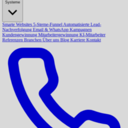
Systeme
Smarte Websites
5-Sterne-Funnel
Automatisierte Lead-
Nachverfolgung
Email & WhatsApp Kampagnen
Kundengewinnung
Mitarbeitergewinnung
KI-Mitarbeiter
Referenzen
Branchen
Über uns
Blog
Karriere
Kontakt