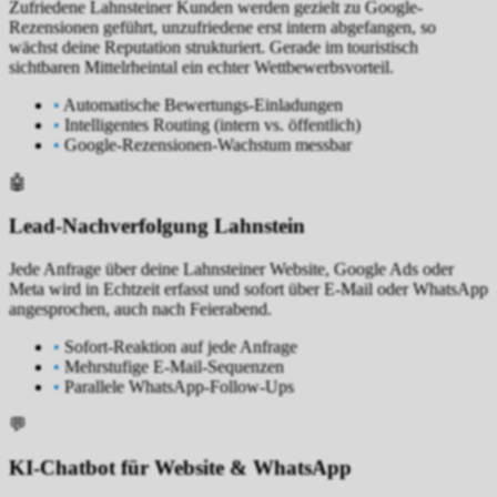
Zufriedene Lahnsteiner Kunden werden gezielt zu Google-
Rezensionen geführt, unzufriedene erst intern abgefangen, so
wächst deine Reputation strukturiert. Gerade im touristisch
sichtbaren Mittelrheintal ein echter Wettbewerbsvorteil.
•
Automatische Bewertungs-Einladungen
•
Intelligentes Routing (intern vs. öffentlich)
•
Google-Rezensionen-Wachstum messbar
🤖
Lead-Nachverfolgung Lahnstein
Jede Anfrage über deine Lahnsteiner Website, Google Ads oder
Meta wird in Echtzeit erfasst und sofort über E-Mail oder WhatsApp
angesprochen, auch nach Feierabend.
•
Sofort-Reaktion auf jede Anfrage
•
Mehrstufige E-Mail-Sequenzen
•
Parallele WhatsApp-Follow-Ups
💬
KI-Chatbot für Website & WhatsApp