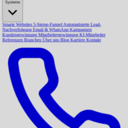
Systeme
Smarte Websites
5-Sterne-Funnel
Automatisierte Lead-
Nachverfolgung
Email & WhatsApp Kampagnen
Kundengewinnung
Mitarbeitergewinnung
KI-Mitarbeiter
Referenzen
Branchen
Über uns
Blog
Karriere
Kontakt