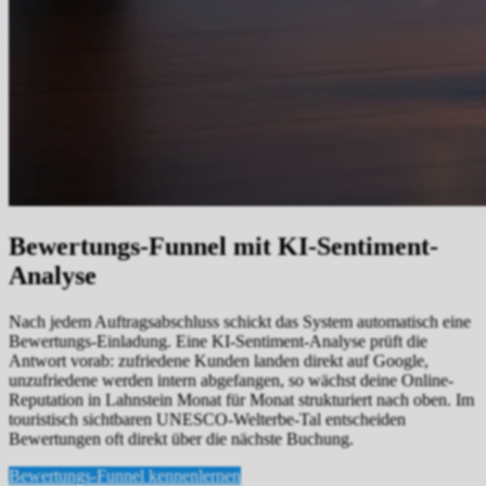
Bewertungs-Funnel mit KI-Sentiment-
Analyse
Nach jedem Auftragsabschluss schickt das System automatisch eine
Bewertungs-Einladung. Eine KI-Sentiment-Analyse prüft die
Antwort vorab: zufriedene Kunden landen direkt auf Google,
unzufriedene werden intern abgefangen, so wächst deine Online-
Reputation in Lahnstein Monat für Monat strukturiert nach oben. Im
touristisch sichtbaren UNESCO-Welterbe-Tal entscheiden
Bewertungen oft direkt über die nächste Buchung.
Bewertungs-Funnel kennenlernen