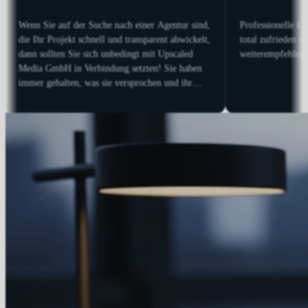
ebpage gestaltet und ich
Dirk Schmid ist der zuverlässigster Partner,
wirklich sehr zufrieden. Er
dem ich bisher eng zusammen gearbeitet ha
reagiert superschnell und
Seine Liebe zum Detail ist einfach einzigart
sung. In nur einem Monat
und seine Dienstleistung absolut empfehlens
Anfragen massiv gesteigert.
Wir arbeiten bereits seit über 5 Jahren zus
und ich konnte mich bisher immer auf ihn
verlassen, wenn es darum ging, die Webseit
dem Top Zustand zu halten und dafür zu so
dass die Seite nahezu beste Positionierung
erreicht.