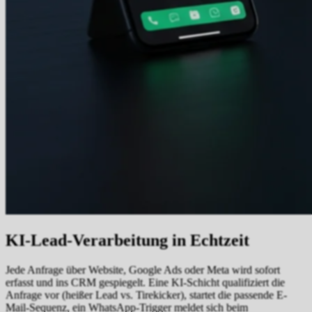
KI-Lead-Verarbeitung in Echtzeit
Jede Anfrage über Website, Google Ads oder Meta wird sofort
erfasst und ins CRM gespiegelt. Eine KI-Schicht qualifiziert die
Anfrage vor (heißer Lead vs. Tirekicker), startet die passende E-
Mail-Sequenz, ein WhatsApp-Trigger meldet sich beim