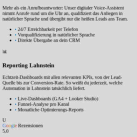
Mehr als ein Anrufbeantworter: Unser digitaler Voice-Assistent
nimmt Anrufe rund um die Uhr an, qualifiziert das Anliegen in
natürlicher Sprache und übergibt nur die heißen Leads ans Team.
•
24/7 Erreichbarkeit per Telefon
•
Vorqualifizierung in natürlicher Sprache
•
Direkte Übergabe an dein CRM
📊
Reporting Lahnstein
Echtzeit-Dashboards mit allen relevanten KPIs, von der Lead-
Quelle bis zur Conversion-Rate. So weißt du jederzeit, welche
Automation in Lahnstein tatsächlich liefert.
•
Live-Dashboards (GA4 + Looker Studio)
•
Funnel-Analyse pro Kanal
•
Monatliche Optimierungs-Reports
U
G
o
o
g
l
e
Rezensionen
5.0