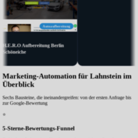
Maler
Dachdecker
trieb
Dachdeckermeister Hornus
edelung
Marketing-Automation für Lahnstein im
Überblick
Sechs Bausteine, die ineinandergreifen: von der ersten Anfrage bis
zur Google-Bewertung
⭐
5-Sterne-Bewertungs-Funnel