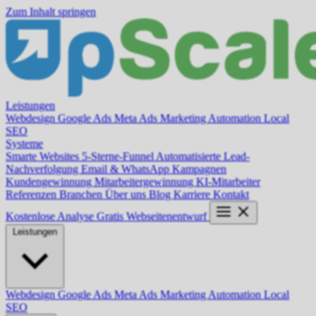
Zum Inhalt springen
Leistungen
Webdesign
Google Ads
Meta Ads
Marketing Automation
Local
SEO
Systeme
Smarte Websites
5-Sterne-Funnel
Automatisierte Lead-
Nachverfolgung
Email & WhatsApp Kampagnen
Kundengewinnung
Mitarbeitergewinnung
KI-Mitarbeiter
Referenzen
Branchen
Über uns
Blog
Karriere
Kontakt
Kostenlose Analyse
Gratis Webseitenentwurf
Leistungen
Webdesign
Google Ads
Meta Ads
Marketing Automation
Local
SEO