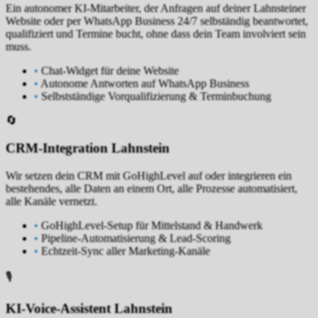
Ein autonomer KI-Mitarbeiter, der Anfragen auf deiner Lahnsteiner
Website oder per WhatsApp Business 24/7 selbständig beantwortet,
qualifiziert und Termine bucht, ohne dass dein Team involviert sein
muss.
•
Chat-Widget für deine Website
•
Autonome Antworten auf WhatsApp Business
•
Selbstständige Vorqualifizierung & Terminbuchung
🔄
CRM-Integration Lahnstein
Wir setzen dein CRM mit GoHighLevel auf oder integrieren ein
bestehendes, alle Daten an einem Ort, alle Prozesse automatisiert,
alle Kanäle vernetzt.
•
GoHighLevel-Setup für Mittelstand & Handwerk
•
Pipeline-Automatisierung & Lead-Scoring
•
Echtzeit-Sync aller Marketing-Kanäle
🎙️
KI-Voice-Assistent Lahnstein