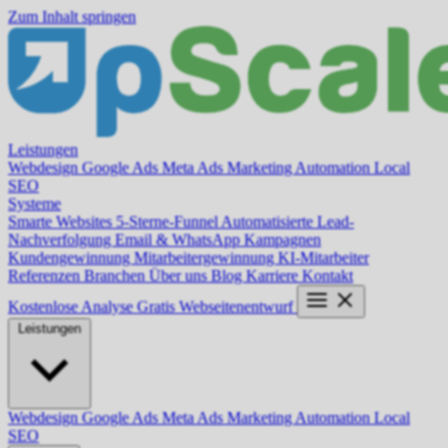
Zum Inhalt springen
Leistungen
Webdesign
Google Ads
Meta Ads
Marketing Automation
Local
SEO
Systeme
Smarte Websites
5-Sterne-Funnel
Automatisierte Lead-
Nachverfolgung
Email & WhatsApp Kampagnen
Kundengewinnung
Mitarbeitergewinnung
KI-Mitarbeiter
Referenzen
Branchen
Über uns
Blog
Karriere
Kontakt
Kostenlose Analyse
Gratis Webseitenentwurf
Leistungen
Webdesign
Google Ads
Meta Ads
Marketing Automation
Local
SEO