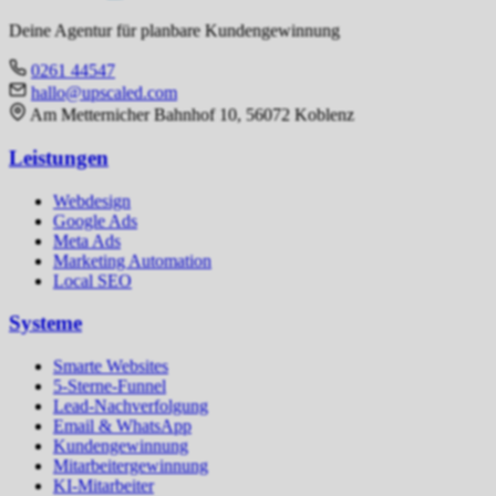
Deine Agentur für planbare Kundengewinnung
0261 44547
hallo@upscaled.com
Am Metternicher Bahnhof 10, 56072 Koblenz
Leistungen
Webdesign
Google Ads
Meta Ads
Marketing Automation
Local SEO
Systeme
Smarte Websites
5-Sterne-Funnel
Lead-Nachverfolgung
Email & WhatsApp
Kundengewinnung
Mitarbeitergewinnung
KI-Mitarbeiter