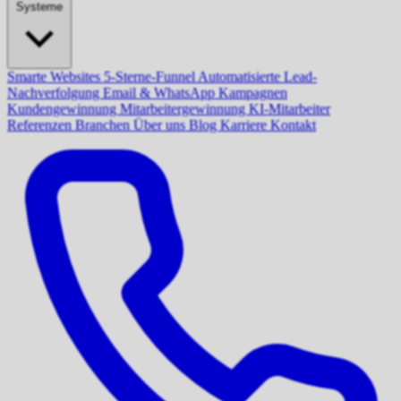
Systeme
Smarte Websites
5-Sterne-Funnel
Automatisierte Lead-
Nachverfolgung
Email & WhatsApp Kampagnen
Kundengewinnung
Mitarbeitergewinnung
KI-Mitarbeiter
Referenzen
Branchen
Über uns
Blog
Karriere
Kontakt