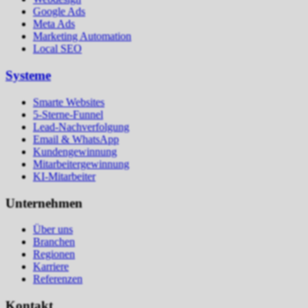
Google Ads
Meta Ads
Marketing Automation
Local SEO
Systeme
Smarte Websites
5-Sterne-Funnel
Lead-Nachverfolgung
Email & WhatsApp
Kundengewinnung
Mitarbeitergewinnung
KI-Mitarbeiter
Unternehmen
Über uns
Branchen
Regionen
Karriere
Referenzen
Kontakt