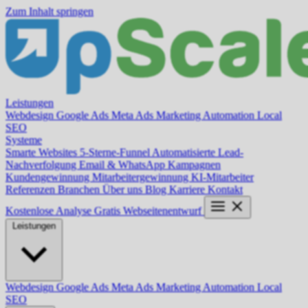
Zum Inhalt springen
Leistungen
Webdesign
Google Ads
Meta Ads
Marketing Automation
Local
SEO
Systeme
Smarte Websites
5-Sterne-Funnel
Automatisierte Lead-
Nachverfolgung
Email & WhatsApp Kampagnen
Kundengewinnung
Mitarbeitergewinnung
KI-Mitarbeiter
Referenzen
Branchen
Über uns
Blog
Karriere
Kontakt
Kostenlose Analyse
Gratis Webseitenentwurf
Leistungen
Webdesign
Google Ads
Meta Ads
Marketing Automation
Local
SEO