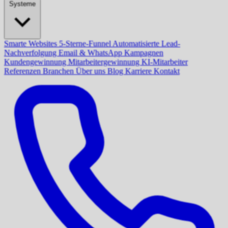
Systeme
Smarte Websites
5-Sterne-Funnel
Automatisierte Lead-
Nachverfolgung
Email & WhatsApp Kampagnen
Kundengewinnung
Mitarbeitergewinnung
KI-Mitarbeiter
Referenzen
Branchen
Über uns
Blog
Karriere
Kontakt