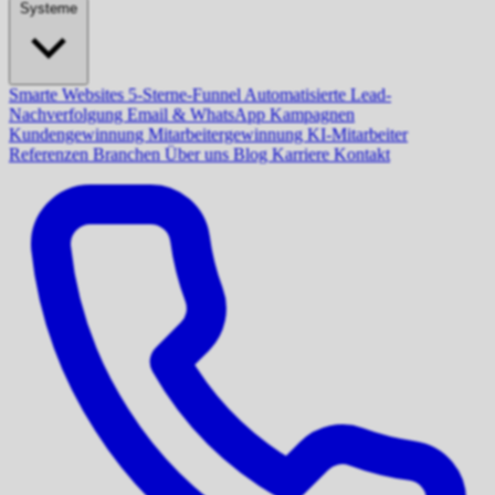
Systeme
Smarte Websites
5-Sterne-Funnel
Automatisierte Lead-
Nachverfolgung
Email & WhatsApp Kampagnen
Kundengewinnung
Mitarbeitergewinnung
KI-Mitarbeiter
Referenzen
Branchen
Über uns
Blog
Karriere
Kontakt