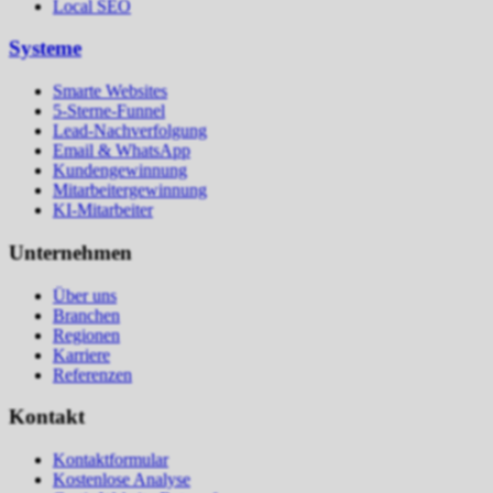
Local SEO
Systeme
Smarte Websites
5-Sterne-Funnel
Lead-Nachverfolgung
Email & WhatsApp
Kundengewinnung
Mitarbeitergewinnung
KI-Mitarbeiter
Unternehmen
Über uns
Branchen
Regionen
Karriere
Referenzen
Kontakt
Kontaktformular
Kostenlose Analyse