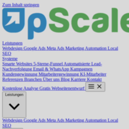
Zum Inhalt springen
Leistungen
Webdesign
Google Ads
Meta Ads
Marketing Automation
Local
SEO
Systeme
Smarte Websites
5-Sterne-Funnel
Automatisierte Lead-
Nachverfolgung
Email & WhatsApp Kampagnen
Kundengewinnung
Mitarbeitergewinnung
KI-Mitarbeiter
Referenzen
Branchen
Über uns
Blog
Karriere
Kontakt
Kostenlose Analyse
Gratis Webseitenentwurf
Leistungen
Webdesign
Google Ads
Meta Ads
Marketing Automation
Local
SEO