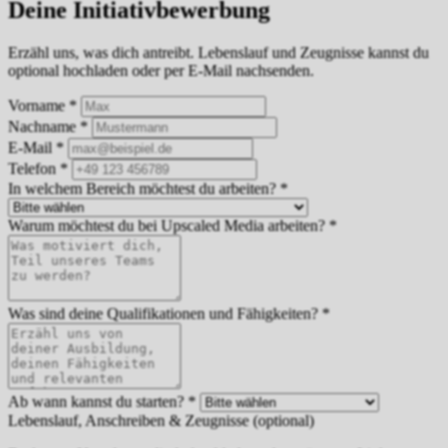
Deine Initiativbewerbung
Erzähl uns, was dich antreibt. Lebenslauf und Zeugnisse kannst du
optional hochladen oder per E-Mail nachsenden.
Vorname
*
Nachname
*
E-Mail
*
Telefon
*
In welchem Bereich möchtest du arbeiten?
*
Warum möchtest du bei Upscaled Media arbeiten?
*
Was sind deine Qualifikationen und Fähigkeiten?
*
Ab wann kannst du starten?
*
Lebenslauf, Anschreiben & Zeugnisse
(optional)