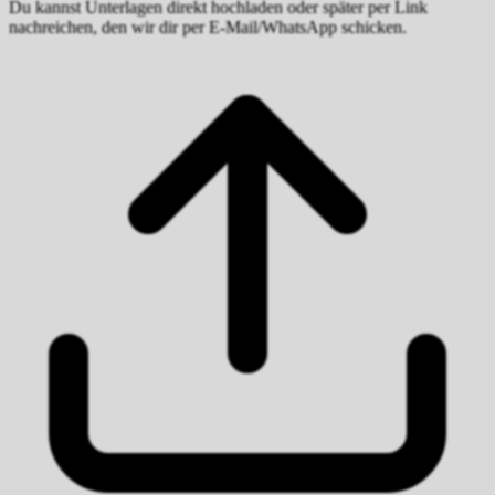
Du kannst Unterlagen direkt hochladen oder später per Link
nachreichen, den wir dir per E-Mail/WhatsApp schicken.