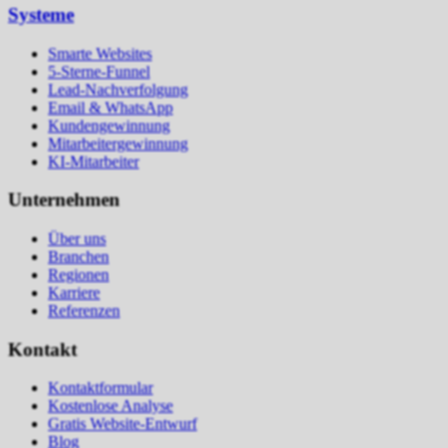
Systeme
Smarte Websites
5-Sterne-Funnel
Lead-Nachverfolgung
Email & WhatsApp
Kundengewinnung
Mitarbeitergewinnung
KI-Mitarbeiter
Unternehmen
Über uns
Branchen
Regionen
Karriere
Referenzen
Kontakt
Kontaktformular
Kostenlose Analyse
Gratis Website-Entwurf
Blog