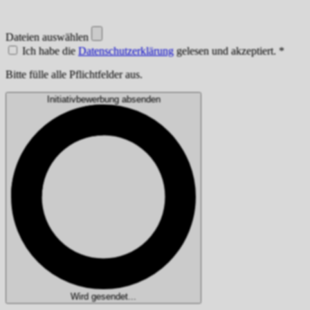
Dateien auswählen
Ich habe die
Datenschutzerklärung
gelesen und akzeptiert.
*
Bitte fülle alle Pflichtfelder aus.
Initiativbewerbung absenden
Wird gesendet...