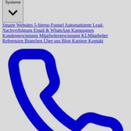
Systeme
Smarte Websites
5-Sterne-Funnel
Automatisierte Lead-
Nachverfolgung
Email & WhatsApp Kampagnen
Kundengewinnung
Mitarbeitergewinnung
KI-Mitarbeiter
Referenzen
Branchen
Über uns
Blog
Karriere
Kontakt