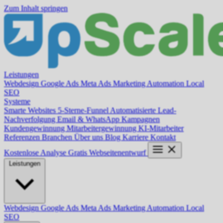
Zum Inhalt springen
Leistungen
Webdesign
Google Ads
Meta Ads
Marketing Automation
Local
SEO
Systeme
Smarte Websites
5-Sterne-Funnel
Automatisierte Lead-
Nachverfolgung
Email & WhatsApp Kampagnen
Kundengewinnung
Mitarbeitergewinnung
KI-Mitarbeiter
Referenzen
Branchen
Über uns
Blog
Karriere
Kontakt
Kostenlose Analyse
Gratis Webseitenentwurf
Leistungen
Webdesign
Google Ads
Meta Ads
Marketing Automation
Local
SEO