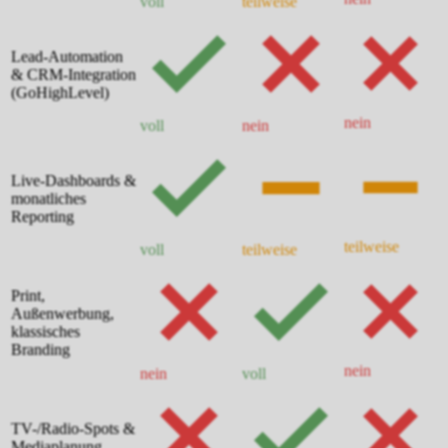
voll
teilweise
Lead-Automation
& CRM-Integration
(GoHighLevel)
nein
voll
nein
Live-Dashboards &
monatliches
Reporting
teilweise
voll
teilweise
Print,
Außenwerbung,
klassisches
Branding
nein
nein
voll
TV-/Radio-Spots &
Mediaplanung