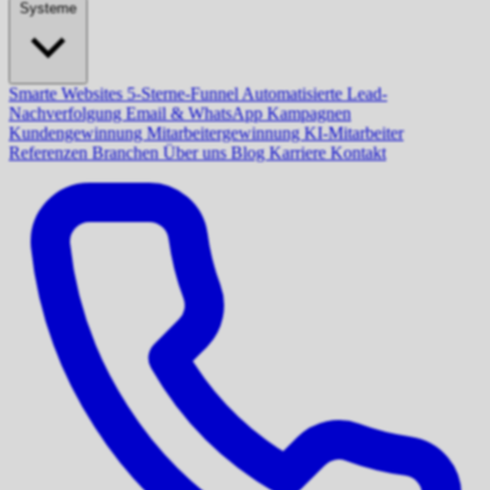
Systeme
Smarte Websites
5-Sterne-Funnel
Automatisierte Lead-
Nachverfolgung
Email & WhatsApp Kampagnen
Kundengewinnung
Mitarbeitergewinnung
KI-Mitarbeiter
Referenzen
Branchen
Über uns
Blog
Karriere
Kontakt