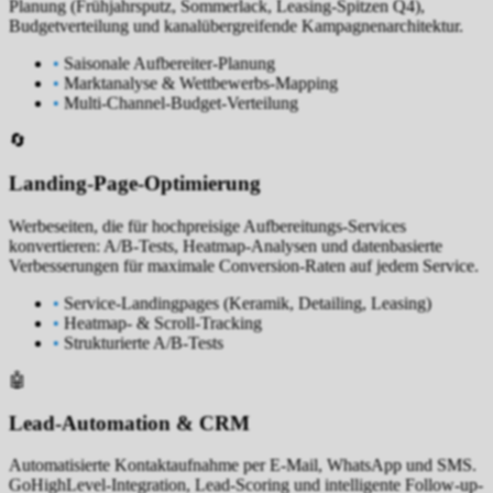
Planung (Frühjahrsputz, Sommerlack, Leasing-Spitzen Q4),
Budgetverteilung und kanalübergreifende Kampagnenarchitektur.
•
Saisonale Aufbereiter-Planung
•
Marktanalyse & Wettbewerbs-Mapping
•
Multi-Channel-Budget-Verteilung
🔄
Landing-Page-Optimierung
Werbeseiten, die für hochpreisige Aufbereitungs-Services
konvertieren: A/B-Tests, Heatmap-Analysen und datenbasierte
Verbesserungen für maximale Conversion-Raten auf jedem Service.
•
Service-Landingpages (Keramik, Detailing, Leasing)
•
Heatmap- & Scroll-Tracking
•
Strukturierte A/B-Tests
🤖
Lead-Automation & CRM
Automatisierte Kontaktaufnahme per E-Mail, WhatsApp und SMS.
GoHighLevel-Integration, Lead-Scoring und intelligente Follow-up-