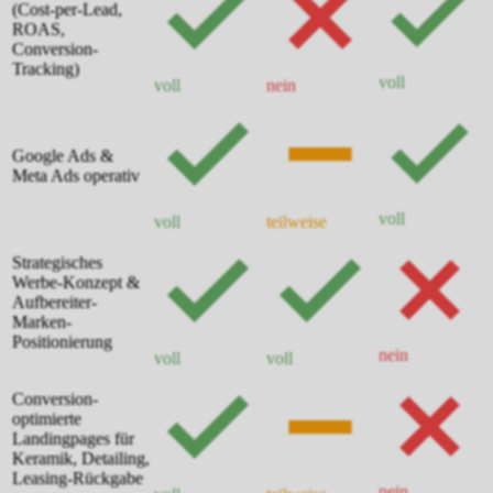
(Cost-per-Lead,
ROAS,
Conversion-
Tracking)
voll
voll
nein
Google Ads &
Meta Ads operativ
voll
voll
teilweise
Strategisches
Werbe-Konzept &
Aufbereiter-
Marken-
Positionierung
nein
voll
voll
Conversion-
optimierte
Landingpages für
Keramik, Detailing,
Leasing-Rückgabe
nein