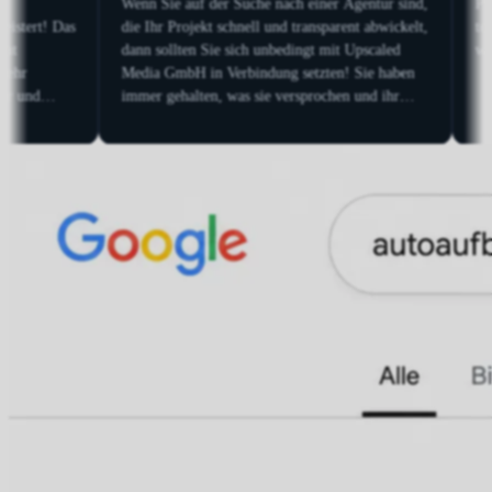
r spricht und er setzt
Dirk hat meine neue Webpage gestaltet und ich
fgrund seiner
bin mit dem Ergebnis wirklich sehr zufrieden. 
iß er, wo er den
ist immer verfügbar, reagiert superschnell und
 muss, liefert
findet immer eine Lösung. In nur einem Monat
tzt diese auch
hat sich die Zahl der Anfragen massiv gesteigert
sführlichen
haben wir ihm im
 freie Hand gelassen
re Google-Rankings in
t nach oben gegangen.
utig gestiegene
te Anfragen und sind
 Zusammenarbeit.