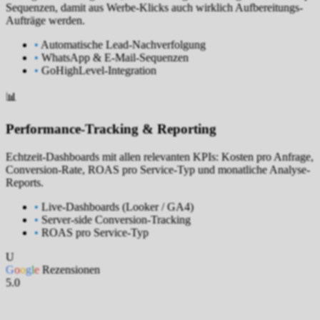
Sequenzen, damit aus Werbe-Klicks auch wirklich Aufbereitungs-
Aufträge werden.
•
Automatische Lead-Nachverfolgung
•
WhatsApp & E-Mail-Sequenzen
•
GoHighLevel-Integration
📊
Performance-Tracking & Reporting
Echtzeit-Dashboards mit allen relevanten KPIs: Kosten pro Anfrage,
Conversion-Rate, ROAS pro Service-Typ und monatliche Analyse-
Reports.
•
Live-Dashboards (Looker / GA4)
•
Server-side Conversion-Tracking
•
ROAS pro Service-Typ
U
G
o
o
g
l
e
Rezensionen
5.0