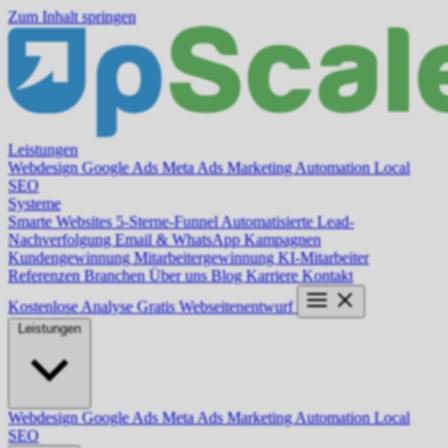
Zum Inhalt springen
Leistungen
Webdesign
Google Ads
Meta Ads
Marketing Automation
Local
SEO
Systeme
Smarte Websites
5-Sterne-Funnel
Automatisierte Lead-
Nachverfolgung
Email & WhatsApp Kampagnen
Kundengewinnung
Mitarbeitergewinnung
KI-Mitarbeiter
Referenzen
Branchen
Über uns
Blog
Karriere
Kontakt
Kostenlose Analyse
Gratis Webseitenentwurf
Leistungen
Webdesign
Google Ads
Meta Ads
Marketing Automation
Local
SEO