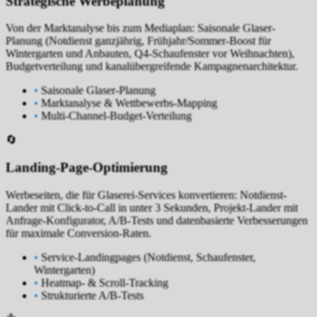
Strategische Werbeplanung
Von der Marktanalyse bis zum Mediaplan: Saisonale Glaser-
Planung (Notdienst ganzjährig, Frühjahr/Sommer-Boost für
Wintergarten und Anbauten, Q4-Schaufenster vor Weihnachten),
Budgetverteilung und kanalübergreifende Kampagnenarchitektur.
•
Saisonale Glaser-Planung
•
Marktanalyse & Wettbewerbs-Mapping
•
Multi-Channel-Budget-Verteilung
🔄
Landing-Page-Optimierung
Werbeseiten, die für Glaserei-Services konvertieren: Notdienst-
Lander mit Click-to-Call in unter 3 Sekunden, Projekt-Lander mit
Anfrage-Konfigurator, A/B-Tests und datenbasierte Verbesserungen
für maximale Conversion-Raten.
•
Service-Landingpages (Notdienst, Schaufenster,
Wintergarten)
•
Heatmap- & Scroll-Tracking
•
Strukturierte A/B-Tests