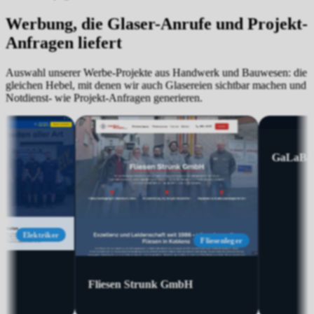
Werbung, die Glaser-Anrufe und Projekt-
Anfragen liefert
Auswahl unserer Werbe-Projekte aus Handwerk und Bauwesen: die
gleichen Hebel, mit denen wir auch Glasereien sichtbar machen und
Notdienst- wie Projekt-Anfragen generieren.
Sanierung
H+S Sanierung GmbH
Kneisler Elektro G
u