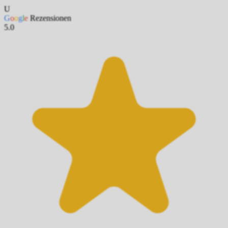
U
G
o
o
g
l
e
Rezensionen
5.0