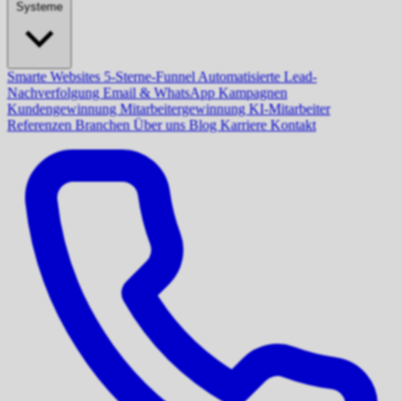
Systeme
Smarte Websites
5-Sterne-Funnel
Automatisierte Lead-
Nachverfolgung
Email & WhatsApp Kampagnen
Kundengewinnung
Mitarbeitergewinnung
KI-Mitarbeiter
Referenzen
Branchen
Über uns
Blog
Karriere
Kontakt