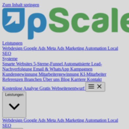
Zum Inhalt springen
Leistungen
Webdesign
Google Ads
Meta Ads
Marketing Automation
Local
SEO
Systeme
Smarte Websites
5-Sterne-Funnel
Automatisierte Lead-
Nachverfolgung
Email & WhatsApp Kampagnen
Kundengewinnung
Mitarbeitergewinnung
KI-Mitarbeiter
Referenzen
Branchen
Über uns
Blog
Karriere
Kontakt
Kostenlose Analyse
Gratis Webseitenentwurf
Leistungen
Webdesign
Google Ads
Meta Ads
Marketing Automation
Local
SEO