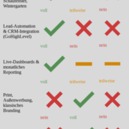
Schaufenster,
Wintergarten
nein
voll
teilweise
Lead-Automation
& CRM-Integration
(GoHighLevel)
nein
voll
nein
Live-Dashboards &
monatliches
Reporting
teilweise
voll
teilweise
Print,
Außenwerbung,
klassisches
Branding
nein
nein
voll