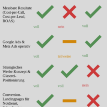
Messbare Resultate
(Cost-per-Call,
Cost-per-Lead,
ROAS)
voll
voll
nein
Google Ads &
Meta Ads operativ
voll
voll
teilweise
Strategisches
Werbe-Konzept &
Glaserei-
Positionierung
nein
voll
voll
Conversion-
Landingpages für
Notdienst,