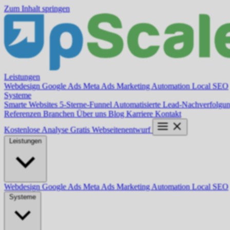
Zum Inhalt springen
Leistungen
Webdesign
Google Ads
Meta Ads
Marketing Automation
Local SEO
Systeme
Smarte Websites
5-Sterne-Funnel
Automatisierte Lead-Nachverfolgu
Referenzen
Branchen
Über uns
Blog
Karriere
Kontakt
Kostenlose Analyse
Gratis Webseitenentwurf
Leistungen
Webdesign
Google Ads
Meta Ads
Marketing Automation
Local SEO
Systeme