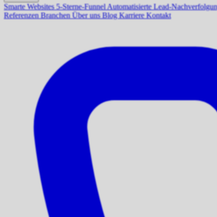
Smarte Websites
5-Sterne-Funnel
Automatisierte Lead-Nachverfolgu
Referenzen
Branchen
Über uns
Blog
Karriere
Kontakt