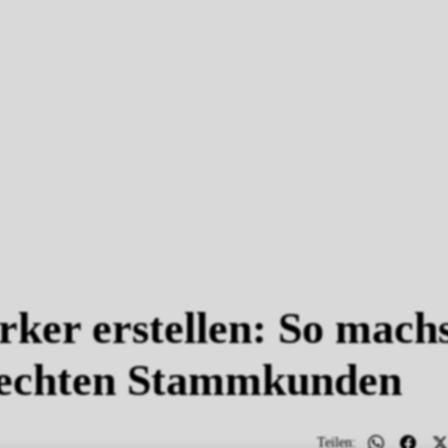
andskunden
ker erstellen: So mach
 echten Stammkunden
Teilen: