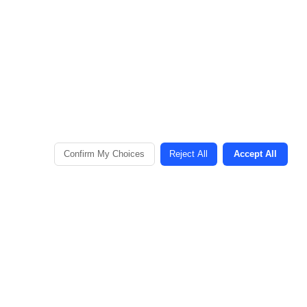
eld. Der
budget.
rategie. Du
 führen.